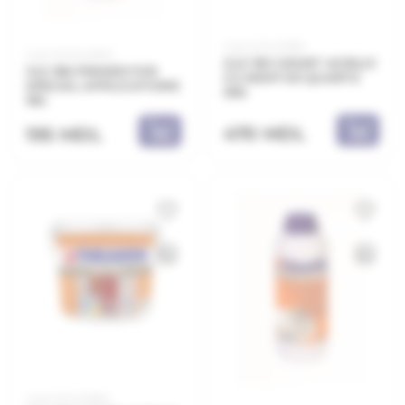
Cod: 21.21.471901
Cod: 21.21.541000
GLX 190 GRUNT ACRILIC
VLX 186 PRIMER FOR
CU NISIP DE QUARTZ
SPECIAL APPLICATIONS
5KG
1KG
470 MDL
195 MDL
Cod: 21.21.471903