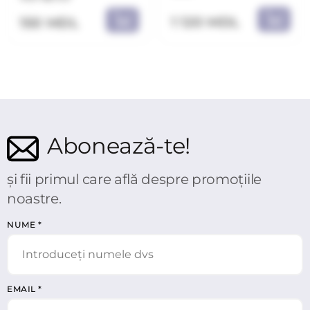
1 120 MDL
150 MDL
Abonează-te!
și fii primul care află despre promoțiile
noastre.
NUME
*
EMAIL
*