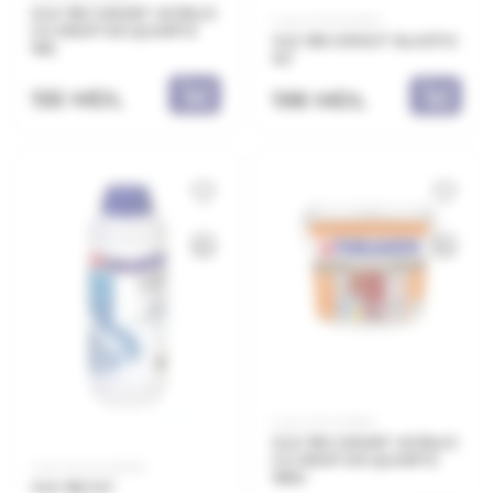
GLX 190 GRUNT ACRILIC
Cod: 21.21.542000
CU NISIP DE QUARTZ
VLX 185 GROUT ELASTIC
1KG
1LT
155 MDL
198 MDL
Cod: 21.21.471900
GLX 190 GRUNT ACRILIC
CU NISIP DE QUARTZ
Cod: 20.21.540000
15KG
VLX 182 1LT