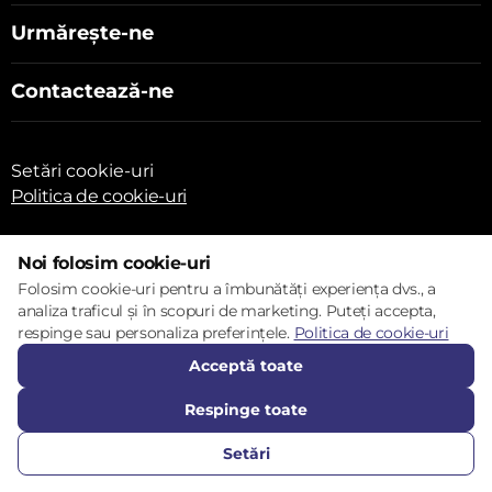
Urmărește-ne
Contactează-ne
Setări cookie-uri
Politica de cookie-uri
Noi folosim cookie-uri
Folosim cookie-uri pentru a îmbunătăți experiența dvs., a
analiza traficul și în scopuri de marketing. Puteți accepta,
© 2017 – 2026 ECOM
respinge sau personaliza preferințele.
Politica de cookie-uri
Acceptă toate
Respinge toate
Setări
SUNĂ-NE
FAVORITE
CATALOG
COMPARĂ