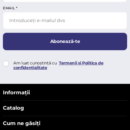
EMAIL
*
Abonează-te
Am luat cunoștință cu
Termenii și Politica de
confidențialitate
Informații
Catalog
Cum ne găsiți