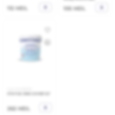
112 MDL
105 MDL
Cod: 21.21.385001
STATUS ONE COVER 1LT
262 MDL