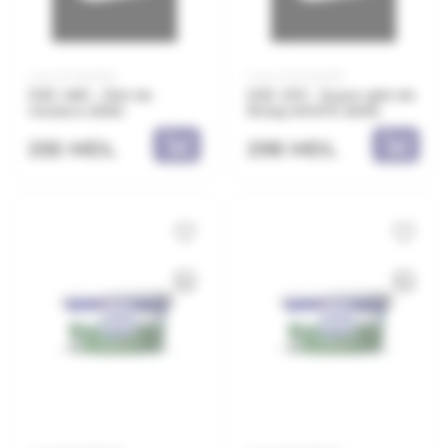
Cod: 21.11.801120
Cod: 21.10.000150
DEC 480 - Glet de
DEC 470 - Super glet de
nivelare 20KG
finisaj WHITE 20KG
255 MDL
298 MDL