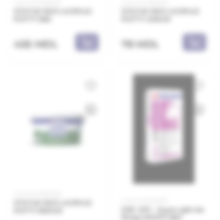
Cod: 21.21.381005
Cod: 21.21.381004
STATUS 100% ACRYLIC
STATUS 100% ACRYLIC
PUTTY 5KG
PUTTY 400GR
455 MDL
78 MDL
Cod: 21.21.381008
Cod: 21.11.801005
STATUS 100% ACRYLIC
DEC 470 - Super glet de
PUTTY 800GR
finisaj WHITE 5KG