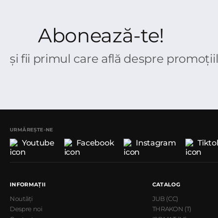
Abonează-te!
și fii primul care află despre promoții
URMĂREȘTE-NE
Youtube
Facebook
Instagram
Tikto
INFORMAȚII
CATALOG
Noutăți
JUB (CC)
Despre noi
THRAKON (T)