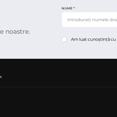
NUME
*
le noastre.
Am luat cunoștință cu
k