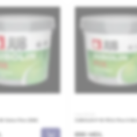
Cod: JKU25
0 Extra Fine 25KG
JUBOLIN P-15 Fill & Fine 0-
L
890 MDL