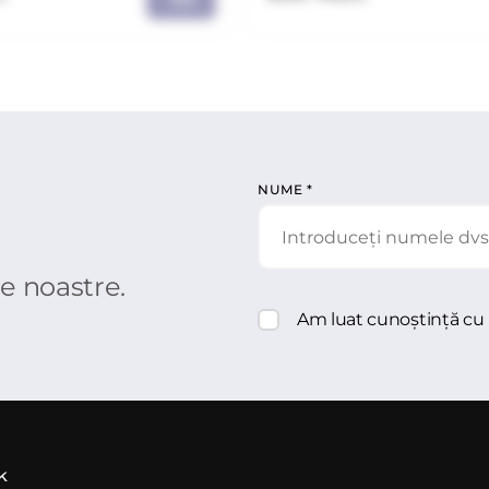
NUME
*
le noastre.
Am luat cunoștință cu
k