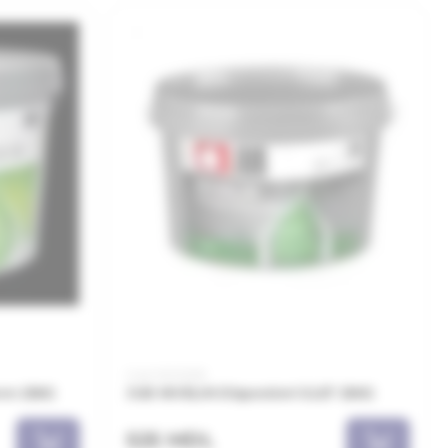
Cod: NDG25B
8mm 25KG
JUB NIVELIN Dispersivni GLET 25KG
525 MDL