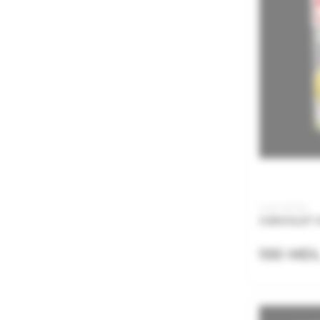
Cod: HKT02
JUBOGLET H
100 MD