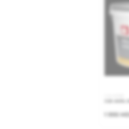
Cod: AEM18
JUB AKRIL 
1 995 M