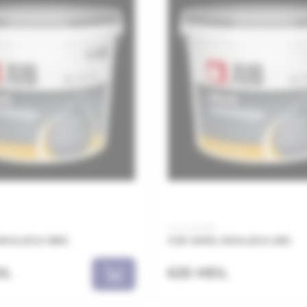
Cod: AEM05
EMULZIJA 18KG
JUB AKRIL EMULZIJA 5KG
DL
625 MDL