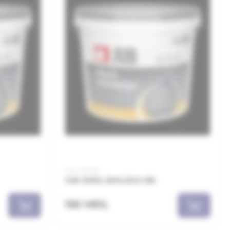
Cod: AEM01
JUB AKRIL EMULZIJA 1KG
150 MDL