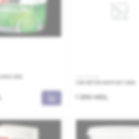
ASSIC 8KG
Cod: BTK25B
JUB BETON KONTAKT 25KG
1 390 MDL
L