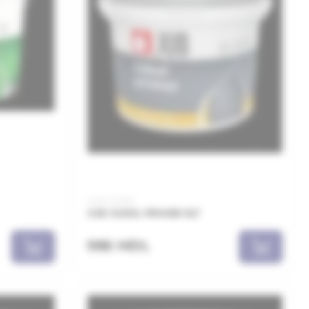
Cod: JUK05
JUB JUKOL PRIMER 5LT
986 MDL