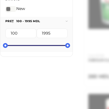
New
PREȚ
100 - 1995 MDL
Cod: JKT08
JUBOLIN CL
260 MD