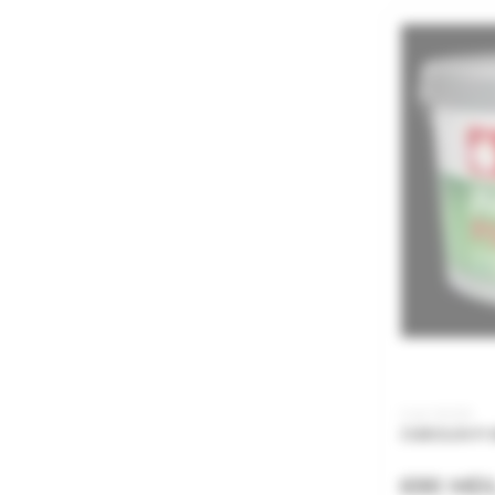
Cod: JKG25
JUBOLIN P-5
690 MD