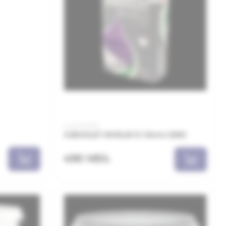
Cod: NVD20
JUBOGLET NIVELIN D 1-6mm 20KG
490 MDL