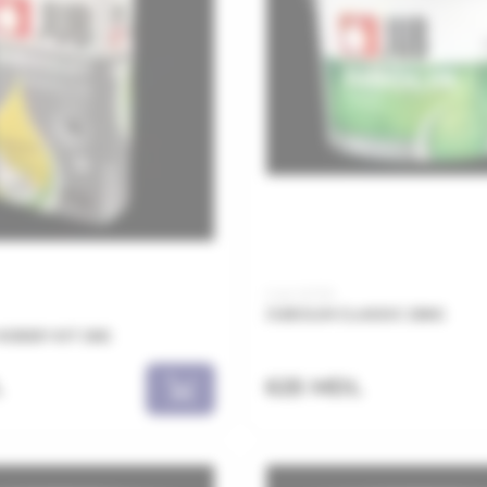
Cod: JKT25
JUBOLIN CLASSIC 25KG
OBBY KIT 2KG
L
625 MDL