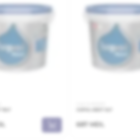
1
Cod: HUS051001
 15LT
JUPOL NEXT 5LT
DL
687 MDL