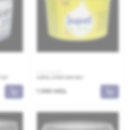
Cod: JPC101001
 2LT
JUPOL CITRO 1001 10LT
1 099 MDL