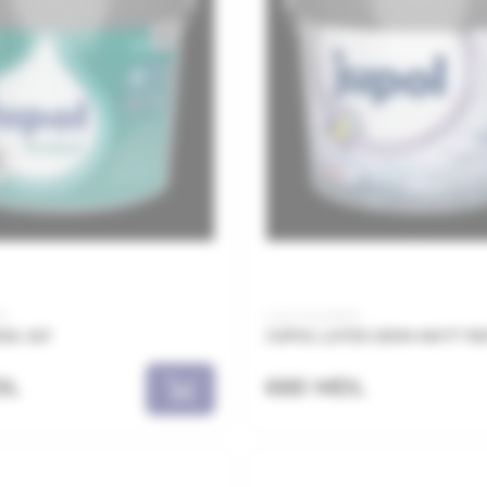
1
Cod: PJL021001
OL 5LT
JUPOL LATEX SEMI-MATT 100
DL
660 MDL