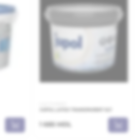
Cod: JTL051001
JUPOL LATEX TRANSPARENT 5LT
1 685 MDL