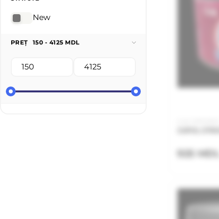
New
PREȚ
150 - 4125 MDL
Cod: JSP02100
JUPOL STRO
925 MD