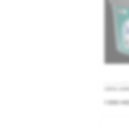
Cod: AML05100
JUPOL AMIK
1 590 M