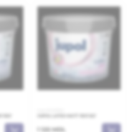
Cod: MJL051001
1 15LT
JUPOL LATEX MATT 1001 5LT
1 125 MDL