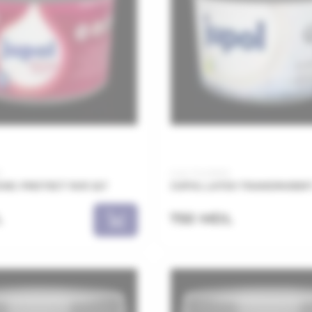
1
Cod: JTL021001
NG PROTECT 1001 2LT
JUPOL LATEX TRANSPARENT
L
750 MDL