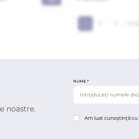
1
2
3
Urm
NUME
*
le noastre.
Am luat cunoștință cu