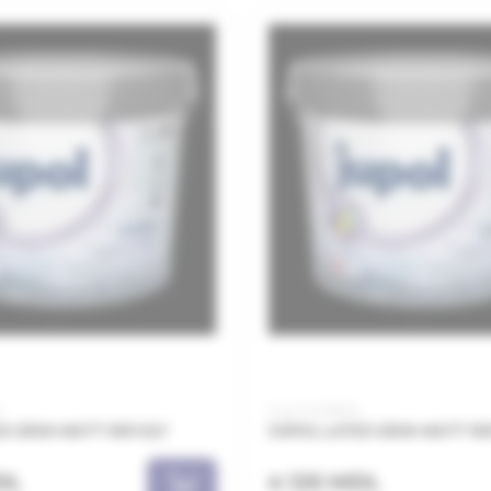
1
Cod: PJL151001
X SEMI-MATT 1001 5LT
JUPOL LATEX SEMI-MATT 100
DL
4 125 MDL