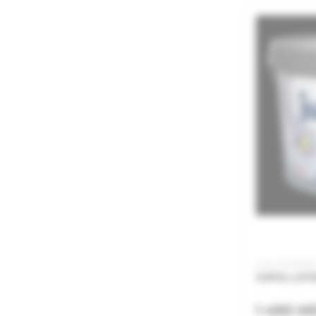
Cod: PJL05100
JUPOL LATE
1 490 M