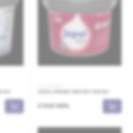
Cod: JSP051001
1 2LT
JUPOL STRONG PROTECT 1001 5LT
2 045 MDL