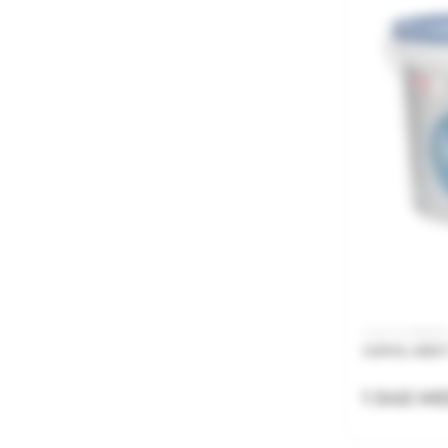
Cod: HUS15100
JUPOL NEXT
1 545 M