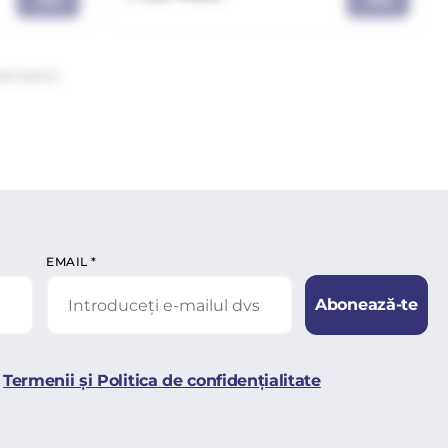
atoarea
EMAIL
*
Abonează-te
Termenii și Politica de confidențialitate