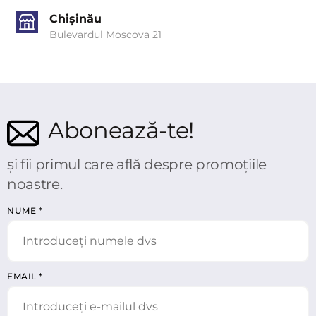
Chișinău
Bulevardul Moscova 21
Abonează-te!
și fii primul care află despre promoțiile
noastre.
NUME
*
EMAIL
*