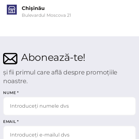
Chișinău
Bulevardul Moscova 21
Abonează-te!
și fii primul care află despre promoțiile
noastre.
NUME
*
EMAIL
*