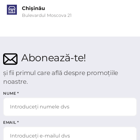
Chișinău
Bulevardul Moscova 21
Abonează-te!
și fii primul care află despre promoțiile
noastre.
NUME
*
EMAIL
*