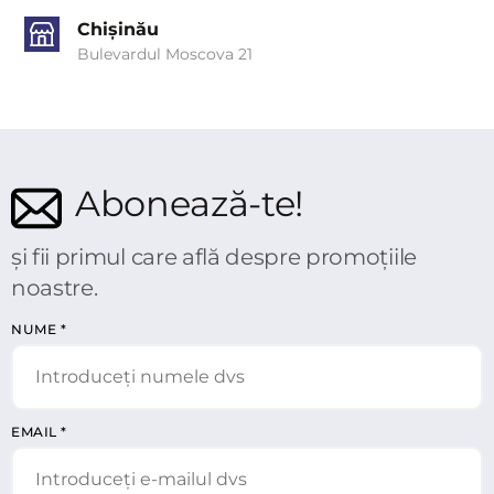
Chișinău
Bulevardul Moscova 21
Abonează-te!
și fii primul care află despre promoțiile
noastre.
NUME
*
EMAIL
*