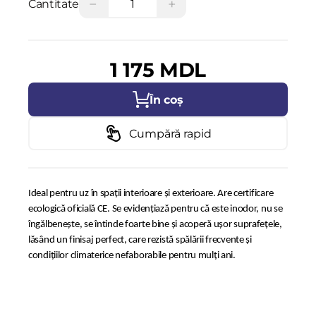
−
+
Cantitate
1 175 MDL
În coș
Cumpără rapid
Ideal pentru uz în spații interioare și exterioare. Are certificare
ecologică oficială CE. Se evidențiază pentru că este inodor, nu se
îngălbenește, se întinde foarte bine şi acoperă uşor suprafeţele,
lăsând un finisaj perfect, care rezistă spălării frecvente și
condițiilor climaterice nefaborabile pentru mulți ani.