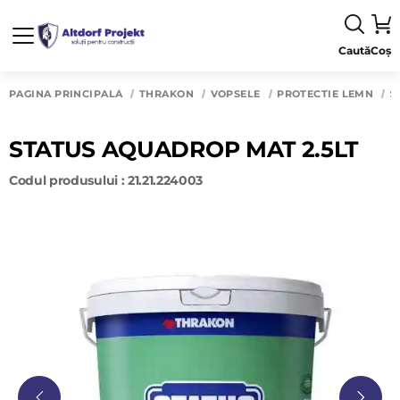
Caută
Coș
PAGINA PRINCIPALĂ
THRAKON
VOPSELE
PROTECTIE LEMN
S
STATUS AQUADROP MAT 2.5LT
Codul produsului : 21.21.224003