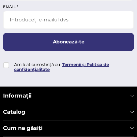
EMAIL
*
Abonează-te
Am luat cunoștință cu
Termenii și Politica de
confidențialitate
Informații
Catalog
Cum ne găsiți