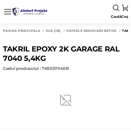
Caută
Coș
PAGINA PRINCIPALĂ
JUB (JB)
VOPSELE RENOVARE BETON
TAKR
TAKRIL EPOXY 2K GARAGE RAL
7040 5,4KG
Codul produsului : TKE057040B