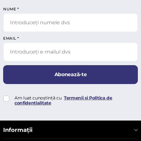
NUME
*
EMAIL
*
Abonează-te
Am luat cunoștință cu
Termenii și Politica de
confidențialitate
Informații