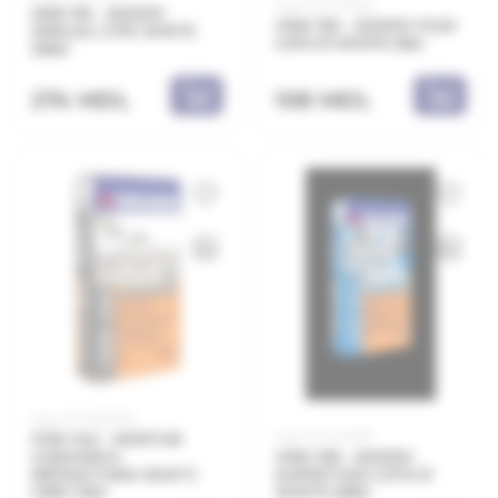
Код: 21.11.421262
SKW 116 - ADEZIV
VKW 126 - ADEZIV FLEX
SPECIAL C1TE WHITE
C2TE S1 WHITE 5KG
25KG
108 MDL
274 MDL
Код: 21.11.450010
Код: 21.11.421281
FSW 140 - MORTAR
CARAMIDA
VKW 128 - ADEZIV
REFRACTARA 1000°C
SUPER FLEX C2TE S1
GREY 5KG
WHITE 25KG