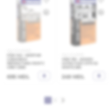
Код: 21.11.450000
Код: 21.11.490110
FSW 140 - MORTAR
CARAMIDA
VKW 129 - ADEZIV
REFRACTARA 1000°C
ULTRA FLEX C2TE S2
GREY 25KG
WHITE 5KG
695 MDL
249 MDL
1
2