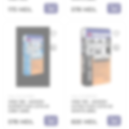
173 MDL
578 MDL
Код: 21.11.421280
Код: 21.11.890125
VKW 128 - ADEZIV
VKW 129 - ADEZIV
SUPER FLEX C2TE S1
ULTRA FLEX C2TE S2
GREY 25KG
WHITE 25KG
578 MDL
820 MDL