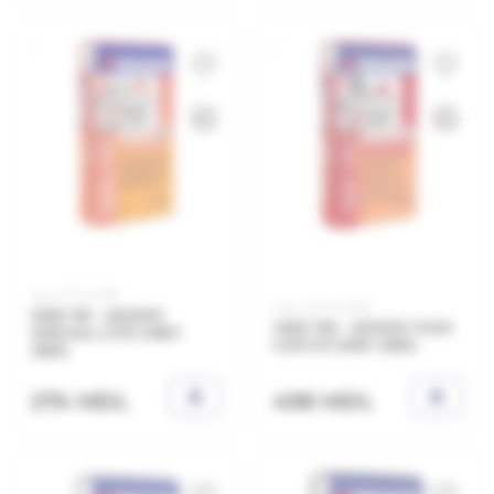
Код: 21.11.411161
Код: 21.11.421263
SKW 116 - ADEZIV
VKW 126 - ADEZIV FLEX
SPECIAL C1TE GREY
C2TE S1 GREY 25KG
25KG
498 MDL
274 MDL