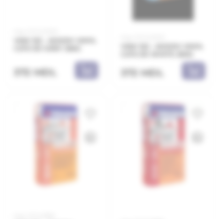
Код: 21.11.421233
Код: 21.11.421223
VKW 122 - ADEZIV VINYL
VKW 122 - ADEZIV VINYL
C2TE 3D GREY 25KG
C2TE 3D WHITE 25KG
372 MDL
372 MDL
Код: 21.11.411160