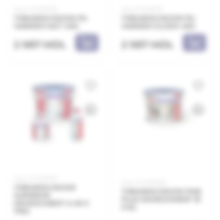
Код: 21.21.901122
Код: 21.21.901111
THRAKON DECOR PU
THRAKON DECOR PU
VARNISH MAT 4KG
VARNISH GLOOS 4KG
2 987 MDL
2 987 MDL
Код: 21.21.901137
Код: 21.21.901010
THRAKON DECOR
THRAKON DECOR FINE
SUPERIOR
PLUS MICROCIMENT 1K
MICROCIMENT A+B+C
5 KG
17KG