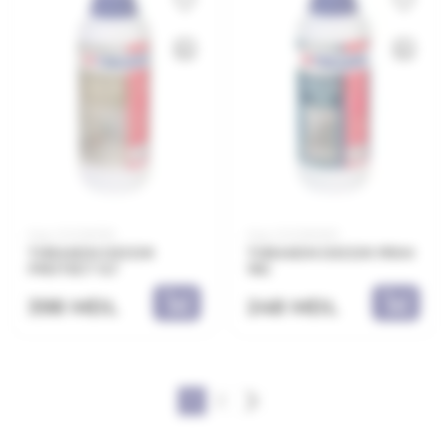
Код: 21.21.901110
Код: 21.21.901001
THRAKON DECOR
THRAKON DECOR PRIM
PROTECT 1LT
1KG
398 MDL
248 MDL
1
2