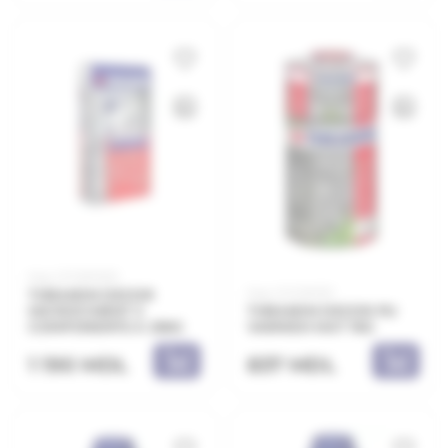
Код: 21.11.901025
Код: 21.21.901121
THRAKON DECOR
MICROCIMENT 2
THRAKON DECOR PU
COMPONENTE A 25KG
VARNISH MAT 1KG
1 190 MDL
837 MDL