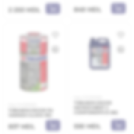
849 MDL
2 250 MDL
Код: 21.21.901005
THRAKON DECOR
Код: 21.21.901003
MICROCIMENT 2
THRAKON DECOR PU
COMPONENTE B 5KG
VARNISH GLOOS 1KG
550 MDL
837 MDL