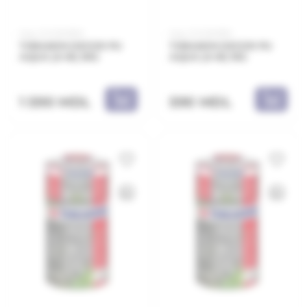
Код: 21.21.901830
Код: 21.21.901810
THRAKON DECOR PU
THRAKON DECOR PU
AQUA (A+B) 3KG
AQUA (A+B) 1KG
1 590 MDL
590 MDL