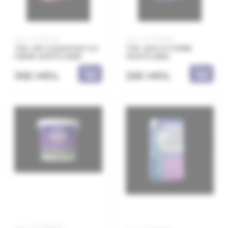
Код: 21.11.831225
Код: 21.11.830825
THC 410 CLIMAFLEX CU
THC 405 CU FIBRE
FIBRE WHITE 25KG
WHITE 25KG
365 MDL
265 MDL