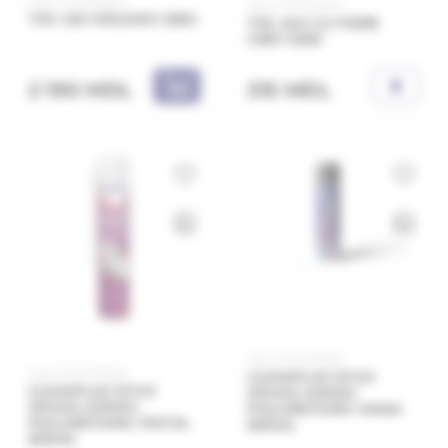
Код: 21.21.390025
Код: 21.11.834025
THC 420 ORGANIC 25KG
THC 404 CU FIBRE
GREY 25KG
215 MDL
2 190 MDL
Код: 20.10.310021
Код: 20.10.310020
CLIMAPLUS STICK
CLIMAPLUS STICK
SPUMA ADEZIV
SPUMA ADEZIV
POLIURETANIC MANA
POLIURETANIC PISTOL
800ML
800ML