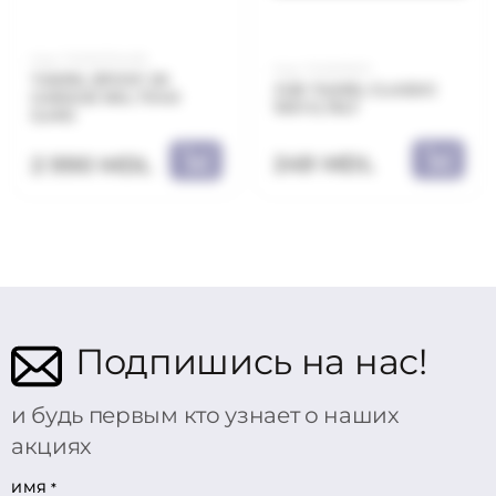
Код: TKE057040B
Код: TKN011001
TAKRIL EPOXY 2K
JUB TAKRIL CLASSIC
GARAGE RAL 7040
1001 0,75LT
5,4KG
249 MDL
2 990 MDL
Подпишись на нас!
и будь первым кто узнает о наших
акциях
ИМЯ
*