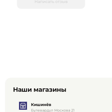
Написать отзыв
Наши магазины
Кишинёв
Булевардул Москова 21