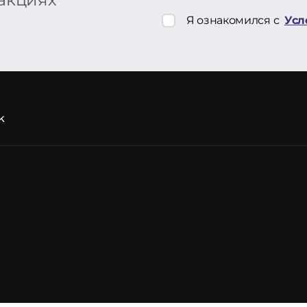
Я ознакомился с
Усл
k