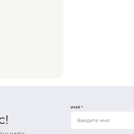
ИМЯ
*
с!
 акциях