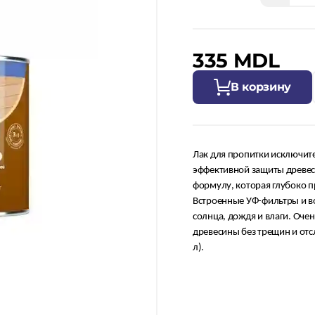
335 MDL
В корзину
Лак для пропитки исключите
эффективной защиты древес
формулу, которая глубоко п
Встроенные УФ-фильтры и в
солнца, дождя и влаги. Оче
древесины без трещин и отс
л).