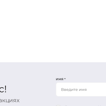
ИМЯ
*
с!
 акциях