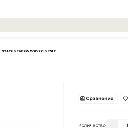
результаты поиска [0 товаров]
STATUS EVERWOOD 221 0.75LT
Сравнение
−
Количество