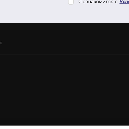
Я ознакомился с
Усл
k