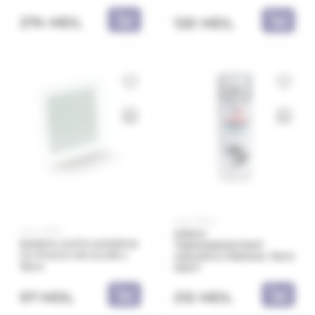
274 MDL
120 MDL
Код: 91072
Код: 45551
SPRAY
BANDA AUTO-ADEZIVA
TERMOREZISTENT
CU PLACA DE ALU15 x
ARGINTIU PRISMA TECH
15cm
HEAT
97 MDL
212 MDL