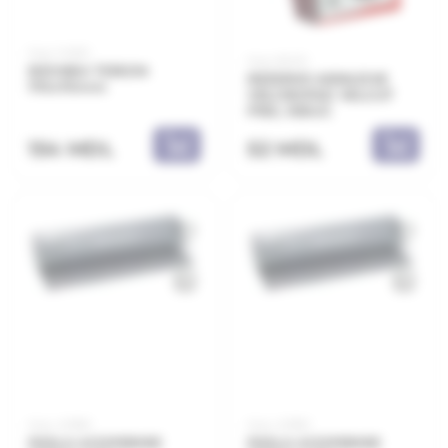
Код: 14060
Код: 66410
BIDINEA TERION
REZERVE ABRAZIVE
170x70mm
VELCROPAD VELCUT
P150, 10BUC
154 MDL
52 MDL
Код: 45985
Код: 45982
PASLA ACOPERIRE
PASLA ACOPERIRE