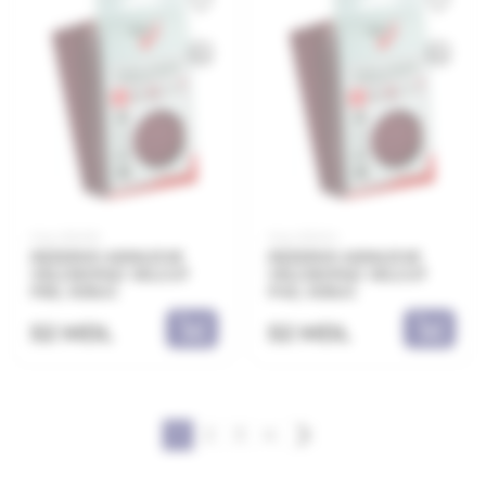
Код: 66406
Код: 66404
REZERVE ABRAZIVE
REZERVE ABRAZIVE
VELCROPAD VELCUT
VELCROPAD VELCUT
P60, 10BUC
P40, 10BUC
52 MDL
52 MDL
1
2
3
4