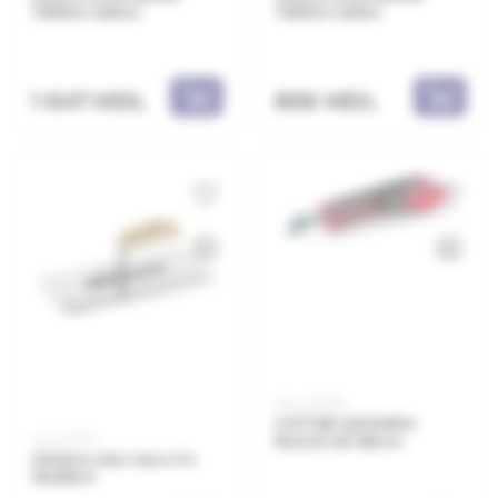
TENDA 1x50m
TENDA 1x25m
1 647 MDL
806 MDL
Код: 30584
CUTTER SAMURAI
Код: 51402
BLACK 2K 18mm
Gletiera stan karo C4
13x28cm