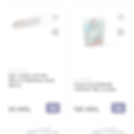
Код: 30552
SET LAME CUTTER
Код: 45810
10buc FORMOSA RAN
FOLIE ACOPERIRE
18mm
TARGET S50 4m/5m
33 MDL
126 MDL