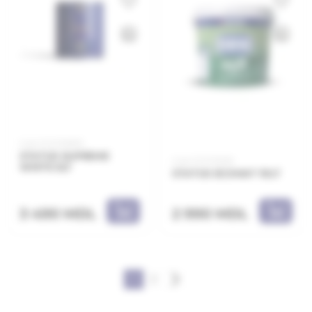
Cod: 21.21.106105
STATUS SUPREME
Cod: 21.21.112010
WHITE 5LT
STATUS ECOMAT 10LT
3 490 MDL
2 990 MDL
1
2