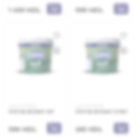
1 499 MDL
999 MDL
Cod: 21.21.112003
Cod: 21.21.112008
STATUS ECOMAT 3LT
STATUS ECOMAT 0.75LT
990 MDL
265 MDL