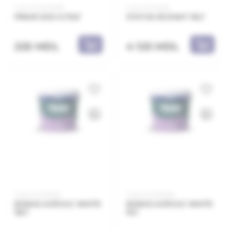
Cod: 21.21.107008
Cod: 21.21.112011
PRIMO ECO 0.75LT
STATUS ECOMAT 15LT
225 MDL
4 125 MDL
Cod: 21.21.159015
Cod: 21.21.159009
BONUS ACRYLIC WHITE
BONUS ACRYLIC WHITE
15LT
9LT