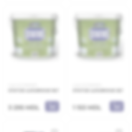
Cod: 21.21.180009
Cod: 21.21.180003
STATUS LUXURIOUS 9LT
STATUS LUXURIOUS 3LT
3 295 MDL
1 153 MDL