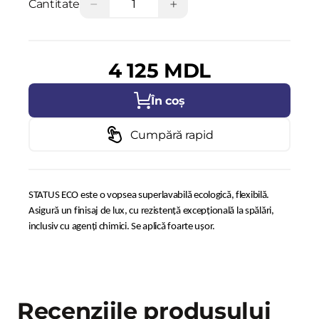
−
+
Cantitate
4 125 MDL
În coș
Cumpără rapid
STATUS ECO este o vopsea superlavabilă ecologică, flexibilă.
Asigură un finisaj de lux, cu rezistenţă excepţională la spălări,
inclusiv cu agenţi chimici. Se aplică foarte uşor.
Recenziile produsului