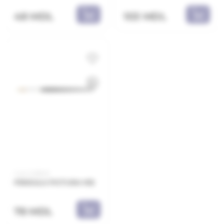
48 MDL
103 MDL
Cod: 2218E12
PENSULA PICTURA N12
78 MDL