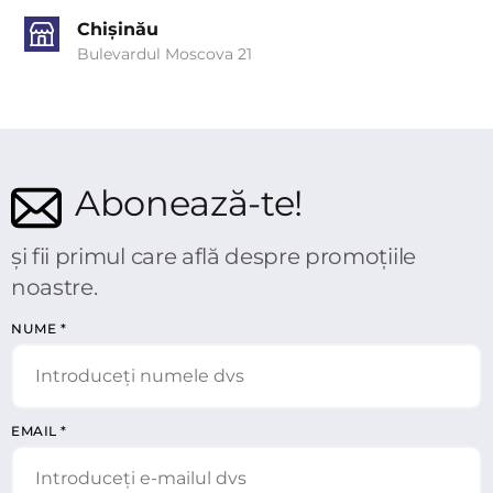
Chișinău
Bulevardul Moscova 21
Abonează-te!
și fii primul care află despre promoțiile
noastre.
NUME
*
EMAIL
*