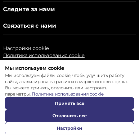
Следите за нами
Связаться с нами
Настройки cookie
Политика использования cookie
Мы используем cookie
Мы используем файлы cookie, чтобы улучшить работу
сайта, анализировать трафик и в маркетинговых целях.
Вы можете принять, отклонить или настроить
© 2017 – 2026 ECOM
параметры.
Политика использования cookie
Принять все
Отклонить все
Настройки
ПОЗВОНИТЬ
ИЗБРАННОЕ
КАТАЛОГ
СРАВНЕНИЕ