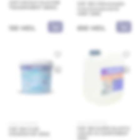
ANTI-MOULD SILICONE
DSF 360 Hidroizolație
TRANSPARENT 280ML
monocomponentă
GREY 25KG
150 MDL
850 MDL
Код: 21.21.603530
Код: 21.21.603001
DSF 353 SUPER ELASTIC
DSF 300 FLEX
LIQUID B COMPONENT
HYDROSTOP 20KG
10KG