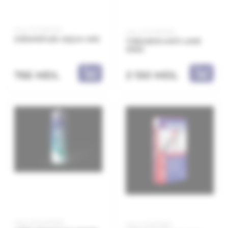
Код: 21.21.661403
Код: 21.21.390020
DESMOFLEX AQUA 4KG
THRAKON ANTI-LIME
20KG
2 150 MDL
765 MDL
Код: 20.10.010010
Код: 21.11.603610