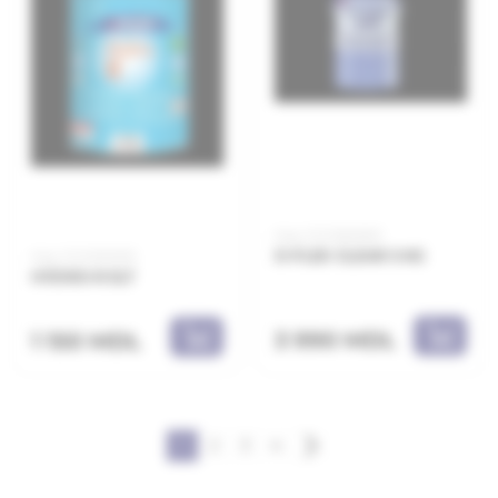
Код: 21.21.660605
D-FLEX CLEAR 5 KG
Код: 21.21.610005
HYDRO-R 5LT
3 990 MDL
1 150 MDL
1
2
3
4