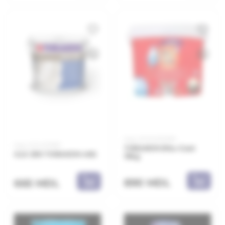
Код: 20.10.000330
Код: 21.21.472901
THRAKON Bitu-Coat
GLX 290 THRAKON 4KG
19kg
890 MDL
665 MDL