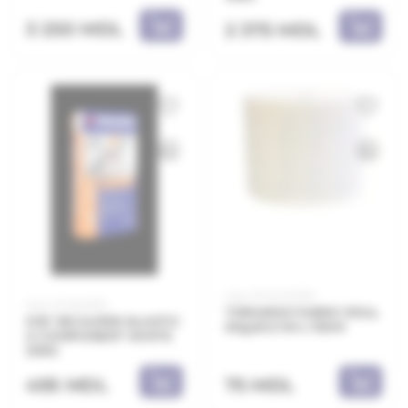
3 250 MDL
2 375 MDL
Код: 20.10.000351
Код: 21.11.603531
THRAKON FABRIC ROLL
DSF 353 SUPER ELASTIC
60gr/m2 1M x 100M
A COMPONENT WHITE
20KG
495 MDL
75 MDL