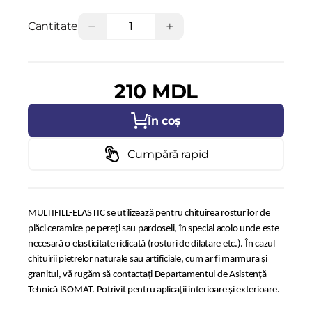
−
+
Cantitate
210 MDL
În coș
Cumpără rapid
MULTIFILL-ELASTIC se utilizează pentru chituirea rosturilor de
plăci ceramice pe pereți sau pardoseli, în special acolo unde este
necesară o elasticitate ridicată (rosturi de dilatare etc.). În cazul
chituirii pietrelor naturale sau artificiale, cum ar fi marmura și
granitul, vă rugăm să contactați Departamentul de Asistență
Tehnică ISOMAT. Potrivit pentru aplicații interioare și exterioare.