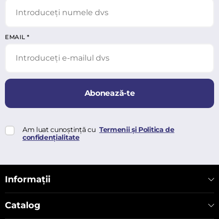
EMAIL
*
Abonează-te
Am luat cunoștință cu
Termenii și Politica de
confidențialitate
Informații
Catalog